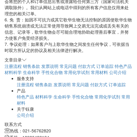
会将您的个人和订单信息出售或泄露给任何第三方（国家司法机关
调取除外）。我们从网站上或电话中得到的所有客户信息仅用来处
理您的相关订单。
6. 免 责：如因不可抗力或其它歌华生物无法控制的原因使歌华生物
销售系统崩溃或无法正常使用导致网上交易无法完成或丢失有关的
信息、记录等，歌华生物会尽可能合理地协助处理善后事宜，并努
力使客户免受经济损失。
7. 争议处理：如果客户与上歌华生物之间发生任何争议，可依据当
时双方所认定的协议及相关法律进行解决。
文章目录
注册流程
销售条款
发票说明
常见问题
付款方式
订单追踪
特色产品
材料科学
生命科学
手性化合物
常用化学试剂
常用材料
公司介绍
服务支持
注册流程
销售条款
发票说明
常见问题
付款方式
订单追踪
产品
特色产品
材料科学
生命科学
手性化合物
常用化学试剂
常用
材料
关于钰康
公司介绍
联系方式
热线：021-56762820