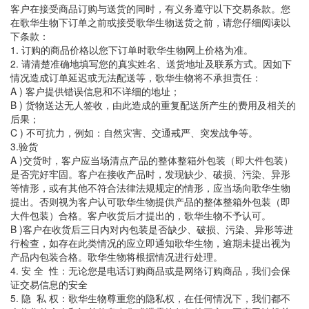
客户在接受商品订购与送货的同时，有义务遵守以下交易条款。您
在歌华生物下订单之前或接受歌华生物送货之前，请您仔细阅读以
下条款：
1. 订购的商品价格以您下订单时歌华生物网上价格为准。
2. 请清楚准确地填写您的真实姓名、送货地址及联系方式。因如下
情况造成订单延迟或无法配送等，歌华生物将不承担责任：
A ) 客户提供错误信息和不详细的地址；
B ) 货物送达无人签收，由此造成的重复配送所产生的费用及相关的
后果；
C ) 不可抗力，例如：自然灾害、交通戒严、突发战争等。
3.验货
A )交货时，客户应当场清点产品的整体整箱外包装（即大件包装）
是否完好牢固。客户在接收产品时，发现缺少、破损、污染、异形
等情形，或有其他不符合法律法规规定的情形，应当场向歌华生物
提出。否则视为客户认可歌华生物提供产品的整体整箱外包装（即
大件包装）合格。客户收货后才提出的，歌华生物不予认可。
B )客户在收货后三日内对内包装是否缺少、破损、污染、异形等进
行检查，如存在此类情况的应立即通知歌华生物，逾期未提出视为
产品内包装合格。歌华生物将根据情况进行处理。
4. 安 全 性：无论您是电话订购商品或是网络订购商品，我们会保
证交易信息的安全
5. 隐 私 权：歌华生物尊重您的隐私权，在任何情况下，我们都不