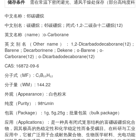
储存条件
需在常温下密闭避光、通风干燥处保存（部分高纯度科研级建
中文名称：邻碳硼烷
中文别名：碳硼烷；邻碳硼烷；闭式-1,2-二碳杂十二硼烷(12)
英文名称（name）:o-Carborane
英文别名（Other name）：1,2-Dicarbadodecaborane(12)；
Barene；Decarborinene；Dekene；o-Barene；o-
Carborane(12)；o-Dicarbadodecaborane(12)
CAS: 16872-09-6
分子式（MF）: C₂B₁₀H₁₂
分子量（WM）: 144.22
外观（Appearance）: 白色粉末
纯度（Purity）：98%min
包装（Package）：1g, 5g,25g；批量包装（bulk package）
应用（Applications）：是一种具有闭式笼形结构的富硼碳硼烷化合
物，因其极高的热稳定性和化学稳定性而备受瞩目。在科研与工业
应用中，它被广泛用于合成耐热聚合物、生物医学材料、光电功能