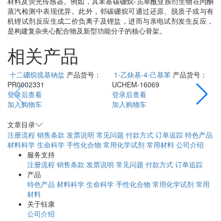
材料及荧光传感器。例如，其苯基碳硼烷-苝单酰亚胺衍生物在丙酮
蒸汽检测中表现优异。此外，邻碳硼烷可通过还原、脱质子或与有
机锂试剂反应生成二价负离子及锂盐，进而与亲电试剂发生反应，
是构建复杂夹心配合物及新型功能分子的核心骨架。
相关产品
十二硼烷巯基钠盐
产品货号：
1-乙炔基-4-己基苯
产品货号：
PR0002331
UCHEM-16069
号
登录后查看
登录后查看
加入购物车
加入购物车
文章目录
注册流程
销售条款
发票说明
常见问题
付款方式
订单追踪
特色产品
材料科学
生命科学
手性化合物
常用化学试剂
常用材料
公司介绍
服务支持
注册流程
销售条款
发票说明
常见问题
付款方式
订单追踪
产品
特色产品
材料科学
生命科学
手性化合物
常用化学试剂
常用
材料
关于钰康
公司介绍