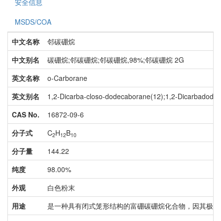
安全信息
MSDS/COA
中文名称
邻碳硼烷
中文别名
碳硼烷;邻碳硼烷;邻碳硼烷,98%;邻碳硼烷 2G
英文名称
o-Carborane
英文别名
1,2-Dicarba-closo-dodecaborane(12);1,2-Dicarbadode
CAS No.
16872-09-6
分子式
C
H
B
2
12
10
分子量
144.22
纯度
98.00%
外观
白色粉末
用途
是一种具有闭式笼形结构的富硼碳硼烷化合物，因其极高